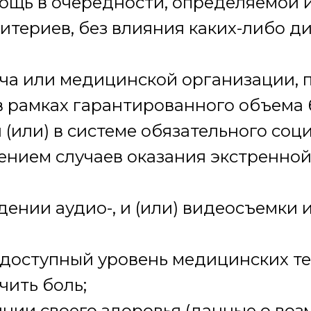
ощь в очередности, определяемой 
итериев, без влияния каких-либо 
рача или медицинской организации,
 рамках гарантированного объема
(или) в системе обязательного соц
чением случаев оказания экстренно
ении аудио-, и (или) видеосъемки 
 доступный уровень медицинских те
чить боль;
янии своего здоровья (данные о воз