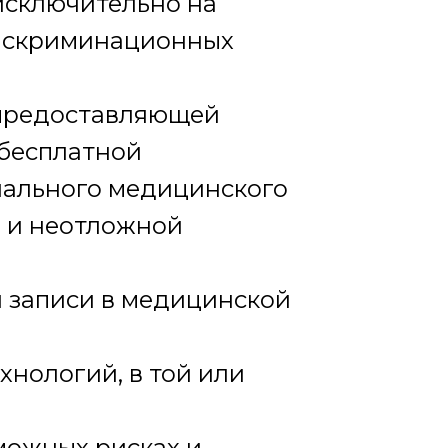
исключительно на
дискриминационных
 предоставляющей
 бесплатной
иального медицинского
й и неотложной
и записи в медицинской
хнологий, в той или
можных рисках и