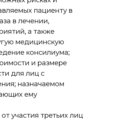
авляемых пациенту в
за в лечении,
риятий, а также
ругую медицинскую
едение консилиума;
тоимости и размере
сти для лиц с
ения; назначаемом
вающих ему
 от участия третьих лиц