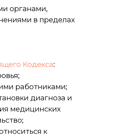
ми органами,
нениями в пределах
оящего Кодекса
:
овья;
кими работниками;
тановки диагноза и
ния медицинских
ьство;
относиться к