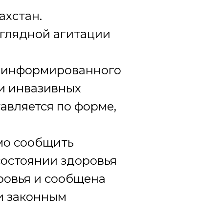
ахстан.
аглядной агитации
я информированного
и инвазивных
авляется по форме,
мо сообщить
состоянии здоровья
оровья и сообщена
ли законным