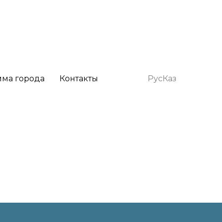
мма города
Контакты
Рус
Каз